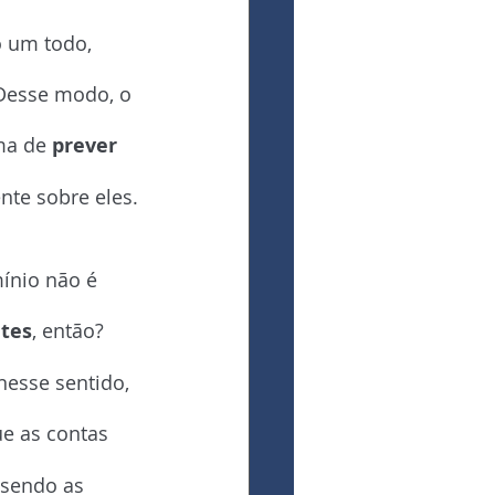
 um todo, 
Desse modo, o 
ma de 
prever 
nte sobre eles.
ínio não é 
tes
, então? 
nesse sentido, 
ue as contas 
sendo as 