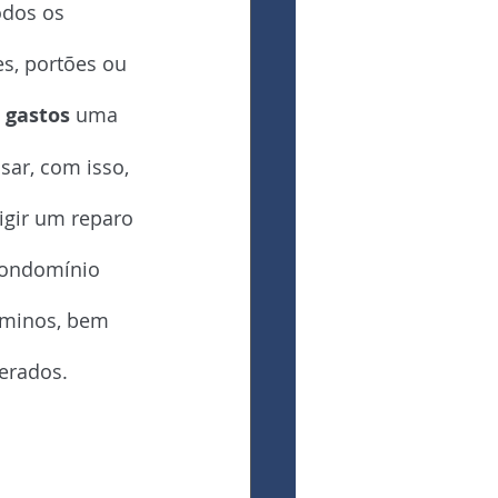
odos os 
s, portões ou 
 gastos
 uma 
sar, com isso, 
gir um reparo 
condomínio 
minos, bem 
erados.