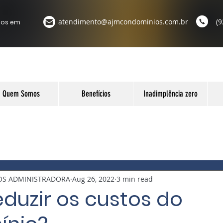
atendimento@ajmcondominios.com.br
(9
ios em
Quem Somos
Benefícios
Inadimplência zero
OS ADMINISTRADORA
Aug 26, 2022
3 min read
duzir os custos do