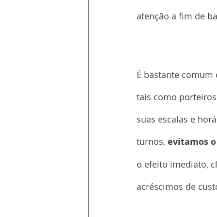
atenção a fim de b
Horas extras dos
É bastante comum q
tais como porteiros
suas escalas e horá
turnos, 
evitamos o
o efeito imediato, c
acréscimos de cust
Revisões e manu