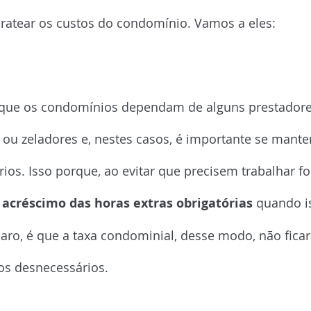
aratear os custos do condomínio. Vamos a eles:
 funcionários
ue os condomínios dependam de alguns prestadores
 ou zeladores e, nestes casos, é importante se manter
rios. Isso porque, ao evitar que precisem trabalhar f
 acréscimo das horas extras obrigatórias
 quando i
laro, é que a taxa condominial, desse modo, não ficará
os desnecessários.
tenções preventivas