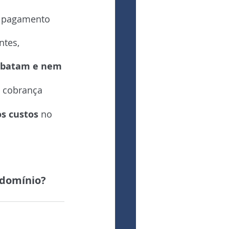
e pagamento 
tes, 
 batam e nem 
e cobrança 
os custos
 no 
ndomínio?
í