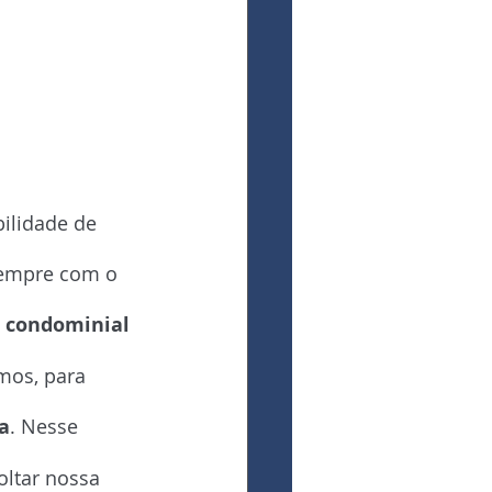
ilidade de 
sempre com o 
a condominial
mos, para 
a
. Nesse 
oltar nossa 