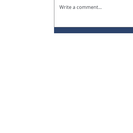
Write a comment...
Você sabe o que é
condenação subsidiária
em serviços
terceirizados?