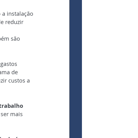
 a instalação 
e reduzir 
 
bém são 
 gastos 
ama de 
ir custos a 
trabalho 
 ser mais 