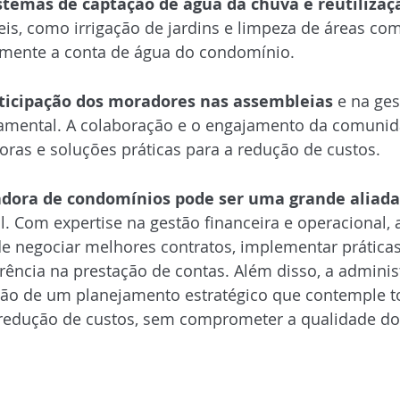
stemas de captação de água da chuva e reutilizaç
eis, como irrigação de jardins e limpeza de áreas co
vamente a conta de água do condomínio.
Ativa dos Moradores
rticipação dos moradores nas assembleias
 e na ge
amental. A colaboração e o engajamento da comuni
doras e soluções práticas para a redução de custos.
e uma Administradora de Cmnios
dora de condomínios pode ser uma grande aliada
. Com expertise na gestão financeira e operacional, 
 negociar melhores contratos, implementar práticas 
arência na prestação de contas. Além disso, a admini
ação de um planejamento estratégico que contemple t
 redução de custos, sem comprometer a qualidade dos