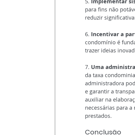
5.
 Implementar si
para fins não potáv
reduzir significati
6. 
Participação 
6.
 Incentivar a pa
condomínio é fund
trazer ideias inova
7. 
Contratação d
7. 
Uma administra
da taxa condominial
administradora pode
e garantir a transp
auxiliar na elabor
necessárias para a
prestados.
Conclusão