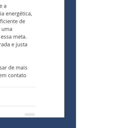
e a 
ia energética, 
iciente de 
e uma 
essa meta. 
ada e justa 
sar de mais 
 em contato 