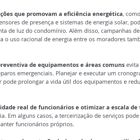
rgética
uções que promovam a eficiência energética
, como
nsores de presença e sistemas de energia solar, pod
nta de luz do condomínio. Além disso, campanhas de
ra o uso racional de energia entre os moradores tam
reventiva
reventiva de equipamentos e áreas comuns
 evita
paros emergenciais. Planejar e executar um cronogr
pode prolongar a vida útil dos equipamentos e reduz
e Recursos Humanos
idade real de funcionários e otimizar a escala de 
. Em alguns casos, a terceirização de serviços pode
anter funcionários próprios.
te de Recursos Hídricos