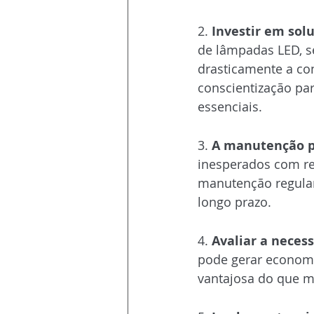
2. 
Eficiência Ene
2.
 Investir em sol
de lâmpadas LED, se
drasticamente a co
conscientização pa
essenciais.
3. 
Manutenção P
3. 
A manutenção p
inesperados com re
manutenção regular 
longo prazo.
4. 
Otimização d
4. 
Avaliar a necess
pode gerar economia
vantajosa do que m
5. 
Gestão Eficien