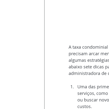
A taxa condominial
precisam arcar men
algumas estratégias
abaixo sete dicas 
administradora de 
1. 
Revisão de Con
Uma das primei
serviços, como
ou buscar novo
custos.