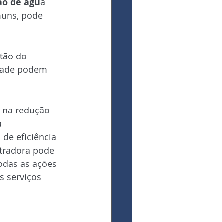
ão de águ
a 
muns, pode 
stão do 
dade podem 
 na redução 
a 
de eficiência 
stradora pode 
odas as ações 
 serviços 