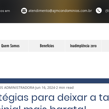
atendimento@ajmcondominios.com.br
(9
ios em
Quem Somos
Benefícios
Inadimplência zero
OS ADMINISTRADORA
Jun 16, 2024
2 min read
tégias para deixar a t