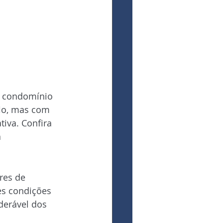
m condomínio 
io, mas com 
iva. Confira 
 
res de 
s condições 
erável dos 