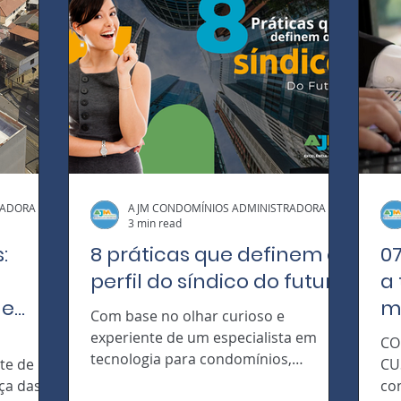
RADORA
AJM CONDOMÍNIOS ADMINISTRADORA
3 min read
:
8 práticas que definem o
07
perfil do síndico do futuro.
a
 e
m
Com base no olhar curioso e
u
experiente de um especialista em
CONHE
tecnologia para condomínios,
te de
CU
conheça e se prepare para ser um
ça das
co