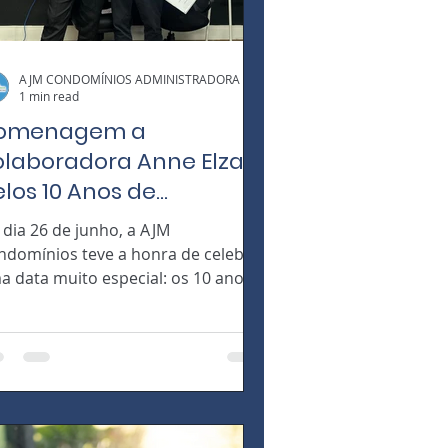
AJM CONDOMÍNIOS ADMINISTRADORA
1 min read
omenagem a
olaboradora Anne Elza
los 10 Anos de
edicação na AJM
 dia 26 de junho, a AJM
ondomínios
ndomínios teve a honra de celebrar
a data muito especial: os 10 anos
 dedicação e comprometimento
..