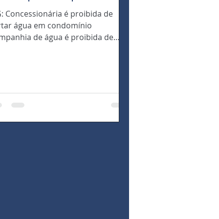
: Concessionária é proibida de
rtar água em condomínio
mpanhia de água é proibida de
terromper fornecimento para
ndomínio Por...