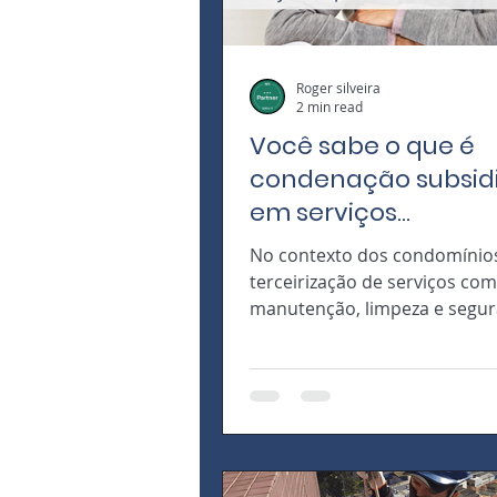
Roger silveira
2 min read
Você sabe o que é
condenação subsidi
em serviços
terceirizados?
No contexto dos condomínios
terceirização de serviços co
manutenção, limpeza e segur
uma prática comum que visa
eficiência e...