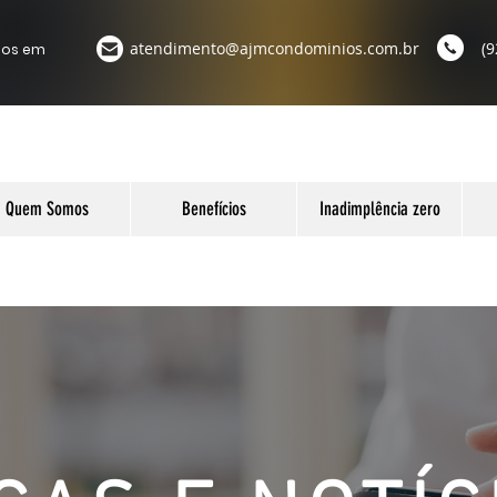
atendimento@ajmcondominios.com.br
(9
ios em
Quem Somos
Benefícios
Inadimplência zero