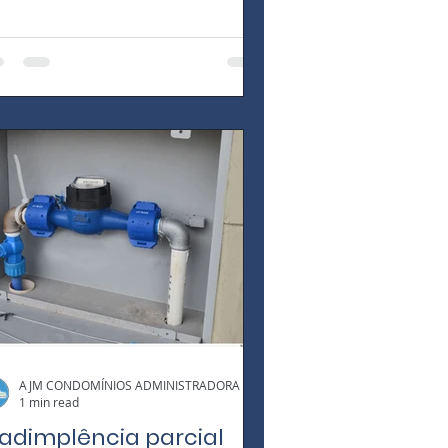
stos que os moradores de um
ndomínio...
AJM CONDOMÍNIOS ADMINISTRADORA
1 min read
nadimplência parcial