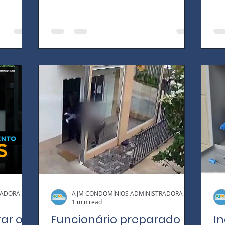
síndico do...
cu
co
RADORA
AJM CONDOMÍNIOS ADMINISTRADORA
1 min read
ar o
Funcionário preparado
I