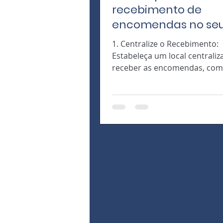
recebimento de
encomendas no se
condomínios.
1. Centralize o Recebimento:
Estabeleça um local centrali
receber as encomendas, co
portaria, sala específica ou...