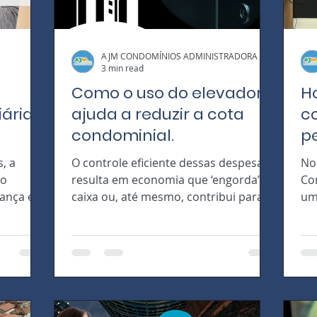
AJM CONDOMÍNIOS ADMINISTRADORA
3 min read
Como o uso do elevador
H
ária
ajuda a reduzir a cota
c
condominial.
pe
D
, a
O controle eficiente dessas despesas
No
C
mo
resulta em economia que ‘engorda’ o
Co
ança é
caixa ou, até mesmo, contribui para
um
reduzir o valor da taxa...
de
de.