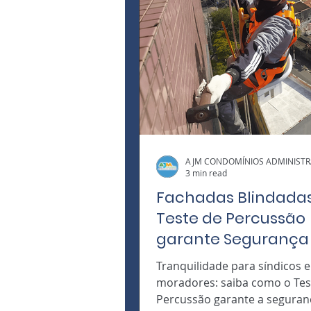
AJM CONDOMÍNIOS ADMINIST
3 min read
Fachadas Blindadas
Teste de Percussão
garante Segurança
Economia para o Se
Tranquilidade para síndicos e
Condomínio
moradores: saiba como o Tes
Percussão garante a seguran