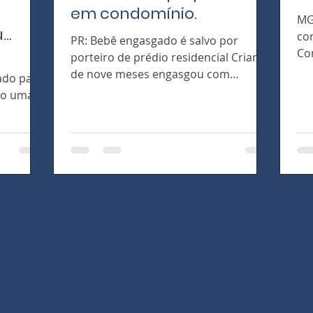
em condomínio.
MG
u
co
PR: Bebê engasgado é salvo por
Co
porteiro de prédio residencial Criança
in
de nove meses engasgou com
zado para
co
comida; porteiro tem curso de
mo uma
primeiros...