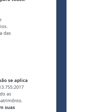
e 
ios.
a das 
 
não se aplica 
13.755:2017 
do as 
patrimônio.
m suas 