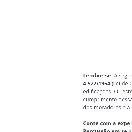
Lembre-se:
 A segu
4.522/1964
 (Lei de
edificações. O Test
cumprimento dessas
dos moradores e à i
Conte com a expert
Percussão em seu 