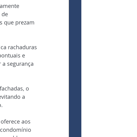
vamente 
 de 
os que prezam 
ica rachaduras 
pontuais e 
 a segurança 
fachadas, o 
evitando a 
.
 oferece aos 
o condomínio 