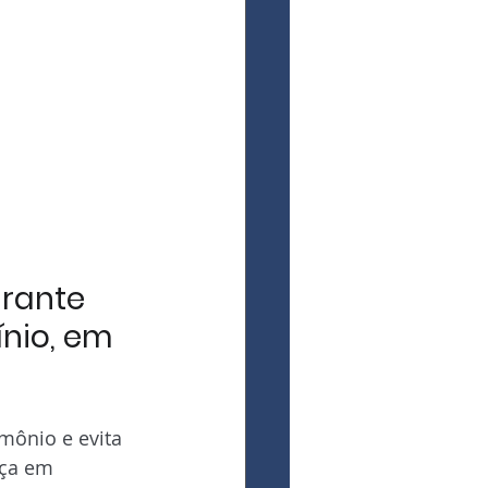
rante 
nio, em 
mônio e evita 
nça em 