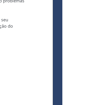
o problemas 
 seu 
ção do 