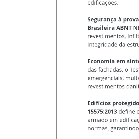
edificações.
Segurança à prova
Brasileira ABNT N
revestimentos, infi
integridade da estru
Economia em sint
das fachadas, o Tes
emergenciais, mult
revestimentos dani
Edifícios protegid
15575:2013
 define 
armado em edificaç
normas, garantindo