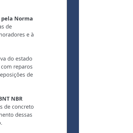
 pela Norma 
as de 
moradores e à 
iva do estado 
s com reparos 
eposições de 
ABNT NBR 
s de concreto 
mento dessas 
.