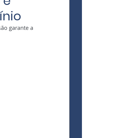
 e
ínio
ão garante a 