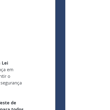
 
Lei 
nça em 
tir o 
 segurança 
este de 
para todos.