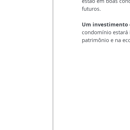
estão em boas cond
futuros.
Um investimento q
condomínio estará 
patrimônio e na ec